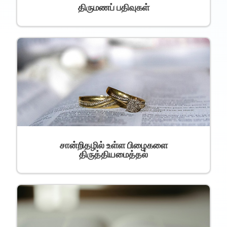
திருமணப் பதிவுகள்
சான்றிதழில் உள்ள பிழைகளை
திருத்தியமைத்தல்