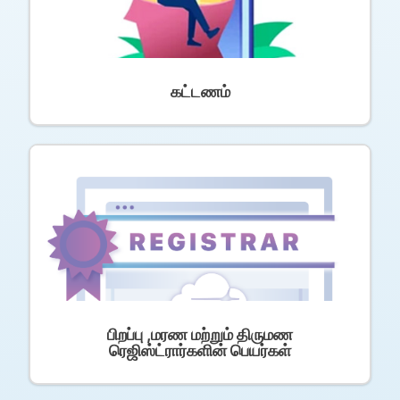
கட்டணம்
பிறப்பு ,மரண மற்றும் திருமண
ரெஜிஸ்ட்ரார்களின் பெயர்கள்