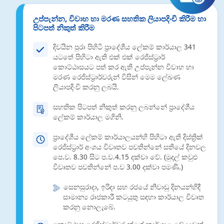
උප්පැන්න, විවාහ හා මරණ සහතික ලියාපදිංචි කිරීම හා
පිටපත් නිකුත් කිරීම
දිවයින පුරා පිහිටි ප්‍රාදේශීය ලේකම් කාර්යාල 341
යටතේ පිහිටා ඇති එක් එක් රෙජිස්ට්‍රාර්
කොට්ඨාසයට පත් කර ඇති උප්පැන්න විවාහ හා
මරණ රෙජිස්ට්‍රාර්වරුන් විසින් මෙම ලේඛණ
ලියාපදිංචි කරනු ලබයි.
සහතික පිටපත් නිකුත් කරනු ලබන්නේ ප්‍රාදේශීය
ලේකම් කාර්යාල මගිනි.
ප්‍රාදේශීය ලේකම් කාර්යාලයන්හි පිහිටා ඇති දිස්ත්‍රික්
රෙජිස්ට්‍රාර් අංශය විවෘතව පවතින්නේ සතියේ දිනවල
පෙ.ව. 8.30 සිට ප.ව.4.15 දක්වා වේ. (මුදල් කවුළු
විවෘතව පවතින්නේ ප.ව 3.00 දක්වා පමණි.)
සෙනසුරාදා, ඉරිදා සහ රජයේ නිවාඩු දිනයන්හිදී
සාමාන්‍ය රාජකාරී කටයුතු සඳහා කාර්යාල විවෘත
කරනු නොලැබේ.