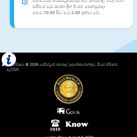
කොට්ඨාස රෙජිස්ට්‍රාර්වරුන්ගේ කාර්යාල වේලාවන්
සතියේ වැඩ කරන දින 5 සහ සෙනසුරාදා
පෙ.ව.10.00 සිට ප.ව.2.00 දක්වා වේ.
කතුහිමිකම © 2026 රෙජිස්ට්‍රාර් ජනරාල් දෙපාර්තමේන්තුව. සියළු හිමිකම්
ඇවිරිනි.