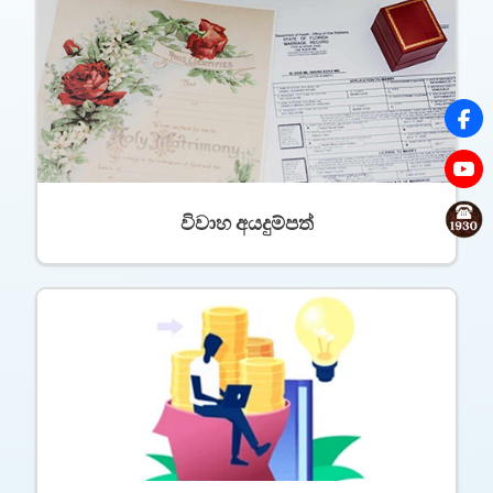
විවාහ අයදුම්පත්