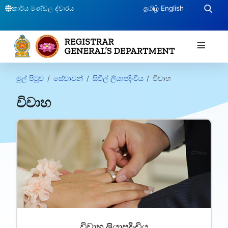
කාර්ය මණ්ඩල ද්වාරය
தமிழ்
English
≡
මුල් පිටුව
සේවාවන්
සිවිල් ලියාපදිංචිය
විවාහ
විවාහ
විවාහ ලියාපදිංචිය