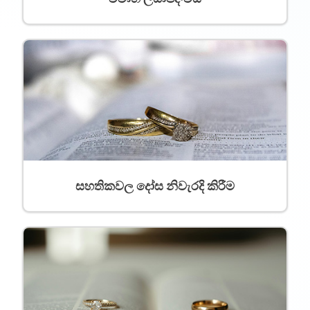
සහතිකවල දෝස නිවැරදි කිරීම