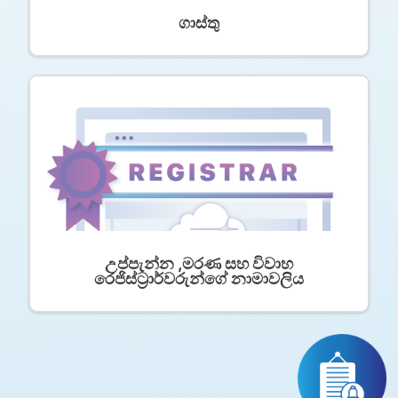
ගාස්තු
උප්පැන්න ,මරණ සහ විවාහ
රෙජිස්ට්‍රාර්වරුන්ගේ නාමාවලිය