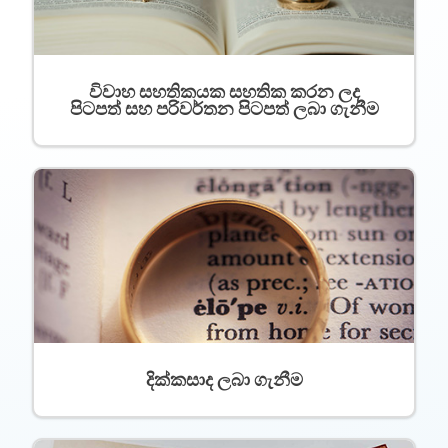
විවාහ සහතිකයක සහතික කරන ලද
පිටපත් සහ පරිවර්තන පිටපත් ලබා ගැනීම
දික්කසාද ලබා ගැනීම