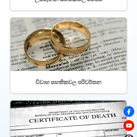
විවාහ සහතිකවල පරිවර්තන