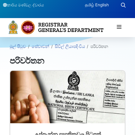
කාර්ය මණ්ඩල ද්වාරය
தமிழ்
English
≡
මුල් පිටුව
සේවාවන්
සිවිල් ලියාපදිංචිය
පරිවර්තන
පරිවර්තන
උප්පැන්න සහතිකවල පිටපත්