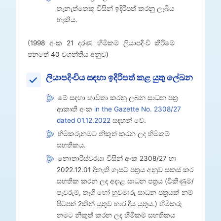
තැනැත්තෙකු විසින් ඉදිරිපත් කරනු ලැබිය
හැකිය.
(1998 අංක 21 දරණ හිමිකම් ලියාපදිංචි කිරීමේ
පනතේ 40 වගන්තිය අනුව)
ලියාපදිංචිය සඳහා ඉදිරිපත් කළ යුතු ලේඛන
මේ සඳහා භාවිතා කරනු ලබන සාධන පත්‍ර
ආකෘති අංක
in the Gazette No. 2308/27
dated 01.12.2022
සඳහන් වේ.
හිමිකරුනමට නිකුත් කරන ලද හිමිකම්
සහතිකය.
නොතාරිස්වරයා විසින් අංක 2308/27 හා
2022.12.01 දිනැති ගැසට් පත්‍රය අනුව සකස් කර
සහතික කරන ලද අදාළ සාධන පත්‍රය (විකිණුම්/
පැවරුම්, තෑගි හෝ හුවමාරු සාධන පත්‍රයක් නම්
පිටපත් ‍2කින් යුතුව භාර දිය යුතුය.) හිමිකරු
නමට නිකුත් කරන ලද හිමිකම් සහතිකය