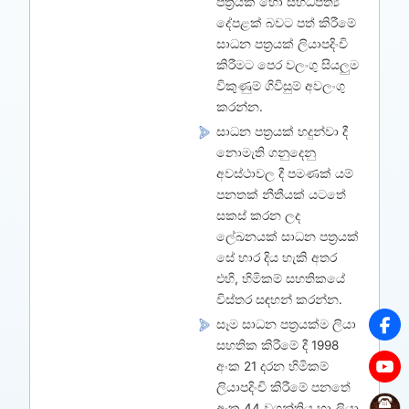
පත්‍රයක් හෝ සහධිපත්‍ය
දේපළක් බවට පත් කිරීමේ
සාධන පත්‍රයක් ලියාපදිංචි
කිරීමට පෙර වලංගු සියලුම
විකුණුම් ගිවිසුම් අවලංගු
කරන්න.
සාධන පත්‍රයක් හදුන්වා දී
නොමැති ගනුදෙනු
අවස්ථාවල දී පමණක් යම්
පනතක් නීතීයක් යටතේ
සකස් කරන ලද
ලේඛනයක් සාධන පත්‍රයක්
සේ භාර දිය හැකි අතර
එහි, හිමිකම් සහතිකයේ
විස්තර සඳහන් කරන්න.
සෑම සාධන පත්‍රයක්ම ලියා
සහතික කිරීමේ දී 1998
අංක 21 දරන හිමිකම්
ලියාපදිංචි කිරීමේ පනතේ
අංක 44 වගන්තිය හා ලියා