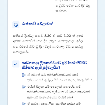
කවුළුව වෙත භාර දීම සිදු
කරන්න.
රාජකාරි වේලාවන්
සතියේ දිනවල පෙ:ව 8.30 ත් ප:ව 3.00 ත් අතර
අතින් ගෙනවිත් භාර දිය යුතුය. සෙනසුරාදා ,ඉරිදා
සහ රජයේ නිවාඩු දින වලදී කාර්යාල විවෘත කරනු
නොලැබේ.
සාධනපත්‍ර ලියාපදිංචියට ඉදිරිපත් කිරීමට
හිමිකම ඇති පුද්ගලයින්
ඒ යටතේ යම් සම්බන්ධතාවයක් හෝ
ප්‍රතිලාභයක් ඉල්ලා සිටින යම් තැනැත්තකු විසින්
එයින් බලපෑ යම් දේපලක් කෙරෙහි යම්
සම්බන්ධතාවයක් ඇති හෝ ඒ මත අයභාරයක්
ඇති යම් තැනැත්තෙකු විසින් හෝ
ඒ සාධන පත්‍රය ලියා සහතික කරන යම්