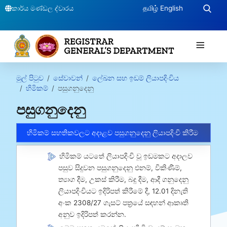
කාර්ය මණ්ඩල ද්වාරය
தமிழ்
English
≡
මුල් පිටුව
සේවාවන්
ලේඛන සහ ඉඩම් ලියාපදිංචිය
හිමිකම්
පසුගනුදෙනු
පසුගනුදෙනු
හිමිකම් සහතිකවලට අදාළව පසුගනුදෙනු ලියාපදිංචි කිරීම
හිමිකම් යටතේ ලියාපදිංචි වූ ඉඩමකට අදාලව
පසුව සිදුවන පසුගනුදෙනු එනම්, විකිණීම්,
ත්‍යාග දීම, උකස් කිරීම, බදු දීම, ආදී ගනුදෙනු
ලියාපදිංචියට ඉදිරිපත් කිරීමේ දී, 12.01 දිනැති
අංක 2308/27 ගැසට් පත්‍රයේ සඳහන් ආකෘති
අනුව ඉදිරිපත් කරන්න.