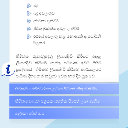
බදු
බදු අවලංගුව
පූර්වතා දැන්වීම්
ජීවිත බුක්තිය අවලංගු කිරීම්
රජයේ අවලංගු කළ නොහැකි ඇටෝර්නි
බලකර
හිමිකම් පසුගනුදෙනු ලියාපදිංචි කිරීමට අදාළ
ලියාපදිංචි කිරීමේ ගාස්තු පමණක් ඉඩම පිහිටි
ප්‍රදේශයේ හිමිකම් ලියාපදිංචි කිරීමේ කාර්යාලයට
පැමිණ දිනපොත් කවුළුව වෙත භාර දිය යුතු වේ.
හිමිකම් රෙජිස්ටරයක උධෘත පිටපත් නිකුත් කිරීම
හිමිකම් සාධන පත්‍රයක සහතික පිටපත් ලබා ගැනීම
ලේඛන පරීක්ෂාව