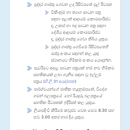
මුද්දර ගාස්තු ගෙවන ලද රිසිට්පතේ මුල් පිටපත
විකිණුම් හා ත්‍යාග සාධන පත්‍ර
සඳහා පළාත් ආදායම් කොමසාරිස්ට
ද, උකස් හා බදු සාධන පත්‍ර සඳහා
දේශිය
ආදායම් කොමසාරිස්ට
ද
, මුද්දර ගාස්තු ගෙවා තිබිය යුතුය.
මුද්දර ගාස්තු ගෙවීමේ රිසිට්ප‍තෙහි
ඔප්පු අංකය සඳහන් කල යුතු
ස්ථානයට හිමිකම් අංකය යොදන්න.
පැවරීමට අදාළ සාධන පත්‍රයක් නම් නව හිමිකම
සහතිකයක් ලබා ගැනීම සඳහා වූ ඉල්ලුම්
පත්‍රය (
හි.ලි 31 අයදුම්පත
)
පාර්ශ්වයන්ගේ ජාතික හැදුනුම්පතේ, විදේශ
ගමන් බලපත්‍රයේ හෝ රියදුරු බලපත්‍රයේ
සහතික පිටපතක් ඉදිරිපත් කල යුතුය.
ලියාපදිංචි කිරීමේ කවුළුව වෙත පෙ:ව 8.30 සහ
ප:ව 3.00 අතර භාර දිය යුතුය.