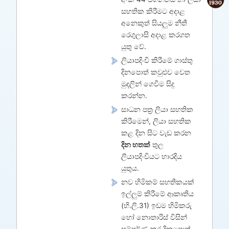
සහතික කිරීමට අදාළ
අනෙකුත් සියලුම නීතී
රෙගුලාසි අදාළ කරගත
යුතු වේ.
ලියාපදිංචි කිරීමේ ගාස්තු
දිනපොත් කවුළුව වෙත
මුදලින් ගෙවීම සිදු
කරන්න.
සාධන පත්‍ර ලියා සහතික
කිරීමෙන්, ලියා සහතික
කළ දින සිට වැඩ කරන
දින හතක්
තුල
ලියාපදිංචියට භාරදිය
යුතුය.
නව හිමිකම් සහතිකයක්
ඉල්ලුම් කිරීමේ ආකෘතිය
(හි.ලි.31) ඉඩම‌ හිමිකරු
හෝ නොතාරිස් විසින්
සම්පූර්ණ කර දිනපොත්