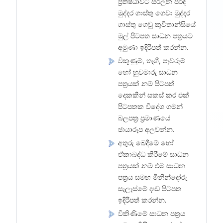
ප්‍රතිෂ්ඨාවට සරිලන පරිදි
මුද්දර ගාස්තු ගෙවා මුද්දර
ගාස්තු ගෙවු කුවිතාන්සියේ
මුල් පිටපත සාධන පත්‍රයට
අමුණා ඉදිරිපත් කරන්න.
විකුණුම්, තෑගී, පැවරුම්
හෝ හුවමාරු සාධන
පත්‍රයක් නම් පිටපත්
දෙකකින් සකස් කර එක්
පිටපතක විදේශ ගමන්
බලපත්‍ර ප්‍රමාණයේ
ඡායාරූප අලවන්න.
අතුරු බෙදීමේ හෝ
ඒකාබද්ධ කිරීමේ සාධන
පත්‍රයක් නම් එම සාධන
පත්‍රය සමඟ මිනින්දෝරු
සැලැස්මේ දෘඩ පිටපත
ඉදිරිපත් කරන්න.
විකිණිමේ සාධන පත්‍රය