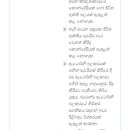
සමඟ කිසිදු ආකාරයේ
කොන්දේසියක් හෝ ජීවීත
භුක්ති බලයක් ඇතුළත්
කළ නොහැක.
තෑගි සාධන පත්‍රයක ජීවීත
භුක්තිය පැවරීම හැර
වෙනත් කිසිදු
කොන්දේසියක් ඇතුළත්
කළ නොහැක.
ඇටොර්නි බලකරයක්
මඟින් පැවරීමක් කිරීමේ දී
එම ඇටෝර්නි බලකරය
මගින් අදාළ ගනුදෙනුව සිදු
කිරීමට හැකියාව තිබිය
යුතුය. එමෙන්ම ඇටෝර්නි
බලකරයේ හිමිකම්
සහතිකය සඳහන් ඉඩම
පිළිබඳව විස්තරයක්
ඇතුළත් කරන්න.