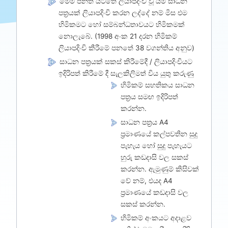
මෙම පනත යටතේ ලියාපදිංචි වූ යම් සාධන
පත්‍රයක් ලියාපදිංචි කරන ලද්දේ නම් මිස එම
හිමිකමට හෝ සම්බන්ධතාවයට හිමිකමක්
නොලැබේ. (1998 අංක 21 දරන හිමිකම්
ලියාපදිංචි කීරීමේ පනතේ 38 වගන්තිය අනුව)
සාධන පත්‍රයක් සකස් කිරීමේදී / ලියාපදිංචියට
ඉදිරිපත් කිරීමේ දී සැලකිලිමත් විය යුතු කරුණු
හිමිකම් සහතිකය සාධන
පත්‍රය සමඟ ඉදිරිපත්
කරන්න.
සාධන පත්‍රය A4
ප්‍රමාණයේ කල්පවතින සුදු
පැහැය හෝ සුදු පැහැයට
හුරු කඩදාසි වල සකස්
කරන්න. ඇමුණුම් කිසිවක්
වේ නම්, එයද A4
ප්‍රමාණයේ කඩදාසි වල
සකස් කරන්න.
හිමිකම් අංකයට අදාළව