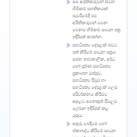
සම අයිතිකරුවන් සිටින
හිමිකම් සහතිකයක්
පැවරීමේදී එම
අයිතිකරුවන් වෙන
වෙනම හිමිකම් සාධන පත්‍ර
ඉදිරිපත් කරන්න.
සහධිපත්‍ය දේපළක් බවට
පත් කිරීමේ සාධන පත්‍රය
සමඟ තාවකාලික, අර්ධ
හෝ පූර්ණ සහධිපත්‍ය
ප්‍රකාශන ඔප්පුව,
සහධිපත්‍ය පිඹුර හා
සහධිපත්‍ය දේපළක් ලෙස
පරිවර්තනය කිරීමට
අදාළව අනෙකුත් සියලුම
ලේඛන ඉදිරිපත් කළ
යුතුය.
අතුරු බෙදීමේ හෝ
ඒකාබද්ධ කිරීමේ සාධන