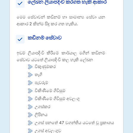
ලේඛන ලියාපදිංචි කරගත හැකි ආකාර
මෙම සේවාවන් කඩිනම් හා සාමාන්‍ය සේවා යන
ආකාර 2 කින්ම සිදු කර ගත හැකිය.
කඩිනම් සේවාව
ඉඩම් ලියාපදිංචි කිරීමේ කාර්යාල මගින් කඩිනම්
සේවාව යටතේ ලියාපදිංචි කල හැකි ලේඛන
විකුණුම්කර
තෑගි
පැවරුම්
විකිණීමේ ගිවිසුම්
විකිණීමේ ගිවිසුම් අවලංගු
උගස්කර
ලිපිනය
උගස් පනතේ 47 වගන්තිය යටතේ වූ ප්‍රකාශය
උගස් අවලංගුව