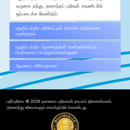
வருகை தந்து, நாளாந்தப் பதிவுக் கவுண்டரில்
ஒப்படைக்க வேண்டும்.
உறுதிப்பத்திர பதிவேட்டின் சாராம்ச பிரதிகளை
வழங்குதல்
உறுதிப்பத்திர ஆவணத்தின் சான்றளிக்கப்பட்ட
பிரதிகளைப் பெற்றுக்கொள்ளுதல்
ஆவணப் பரிசோதனை
பதிப்புரிமை © 2026 தலைமை பதிவாளர் நாயகம் திணைக்களம்.
அனைத்து உரிமைகளும் கையிருப்பில் கொண்டது.