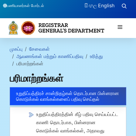
සිංහල
English
பணியாளர்கள் போர்டல்
≡
முகப்பு
சேவைகள்
ஆவணங்கள் மற்றும் காணிப்பதிவு
உரித்து
பரிமாற்றங்கள்
பரிமாற்றங்கள்
உறுதிப்பத்திரச் சான்றிதழ்கள் தொடர்பான பின்னரான
கொடுக்கல் வாங்கல்களைப் பதிவு செய்தல்
உறுதிப்பத்திரத்தின் கீழ் பதிவு செய்யப்பட்ட
காணி தொடர்பாக, பின்னரான
கொடுக்கல் வாங்கல்கள், அதாவது