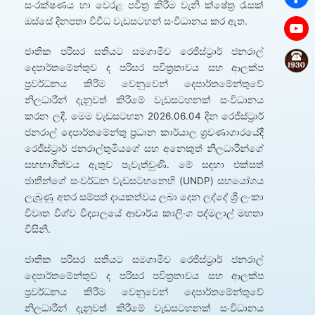
සංරක්ෂණය හා වෙරළ පවිත්‍ර කිරීම වැනි ක්ෂේත්‍ර රැසක්
ඔස්සේ දිනපතා විවිධ වැඩසටහන් සංවිධානය කර ඇත.
ජාතික පරිසර සතියට සමගාමීව රෙජිස්ට්‍රාර් ජනරාල්
දෙපාර්තමේන්තුව ද පරිසර පවිත්‍රතාවය සහ ආලක්ප
ප්‍රවර්ධනය කිරීම වෙනුවෙන් දෙපාර්තමේන්තුවේ
නිලධාරීන් දැනුවත් කිරීමේ වැඩසටහනක් සංවිධානය
කරන ලදී. මෙම වැඩසටහන 2026.06.04 දින රෙජිස්ට්‍රාර්
ජනරාල් දෙපාර්තමේන්තු ප්‍රධාන කාර්යාල ශ්‍රවණාගාරයේදී
රෙජිස්ට්‍රාර් ජනරාල්තුමියගේ සහ අනෙකුත් නිලධාරීන්ගේ
සහභාගීත්වය ඇතුව පැවැත්වුණි. මේ සඳහා එක්සත්
ජාතීන්ගේ සංවර්ධන වැඩසටහනෙහි (UNDP) සහයෝගය
ලැබුණු අතර සම්පත් දායකත්වය ලබා දෙන ලද්දේ ශ්‍රී ලංකා
විවෘත විශ්ව විද්‍යාලයේ ආචාර්ය කාලිංග පද්මලාල් මහතා
විසිනි.
ජාතික පරිසර සතියට සමගාමීව රෙජිස්ට්‍රාර් ජනරාල්
දෙපාර්තමේන්තුව ද පරිසර පවිත්‍රතාවය සහ ආලක්ප
ප්‍රවර්ධනය කිරීම වෙනුවෙන් දෙපාර්තමේන්තුවේ
නිලධාරීන් දැනුවත් කිරීමේ වැඩසටහනක් සංවිධානය