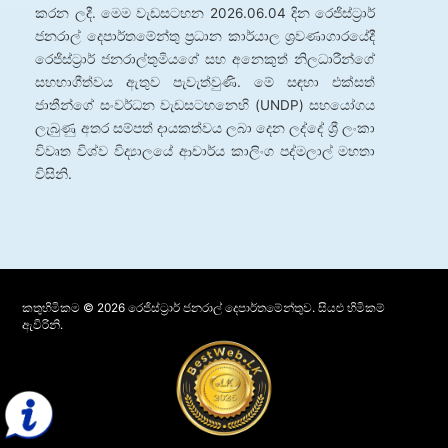
කරන ලදී. මෙම වැඩසටහන 2026.06.04 දින රෙජිස්ට්‍රාර්
ජනරාල් දෙපාර්තමේන්තු ප්‍රධාන කාර්යාල ශ්‍රවණාගාරයේදී
රෙජිස්ට්‍රාර් ජනරාල්තුමියගේ සහ අනෙකුත් නිලධාරීන්ගේ
සහභාගීත්වය ඇතුව පැවැත්වුණි. මේ සඳහා එක්සත්
ජාතීන්ගේ සංවර්ධන වැඩසටහනෙහි (UNDP) සහයෝගය
ලැබුණු අතර සම්පත් දායකත්වය ලබා දෙන ලද්දේ ශ්‍රී ලංකා
විවෘත විශ්ව විද්‍යාලයේ ආචාර්ය කාලිංග පද්මලාල් මහතා
විසිනි.
කතුහිමිකම © 2026 රෙජිස්ට්‍රාර් ජනරාල් දෙපාර්තමේන්තුව. සියළු හිමිකම්
ඇවිරිනි.