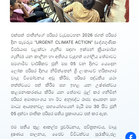
එක්සත් ජාතීන්ගේ පරිසර වැඩසටහන 2026 ජගත් පරිසර
දින සැමරුම “URGENT CLIMATE ACTION” (දේශගුණික
විපර්යාස වළක්වා ගැනීම සඳහා ඉක්මන් ක්‍රියාමාර්ග
ගැනීම) යන කාලීන හා අතිශය වැදගත් ගෝලීය තේමාවට
සමගාමීව වාර්ෂිකව ජූනි මස 05 වන දිනට යෙදෙන
ලෝක පරිසර දිනය නිමිත්තෙන් ශ්‍රි ලංකාවේ හරිතාගාර
වායු විමෝචනය අඩු කිරීම, පරිසර පද්ධතිය යථා
තත්ත්වයට පත් කිරීම සහ ඉහළ යන උෂ්ණත්වය
කළමනාකරණය කිරීම යන තේමාව මුල් කර ගනිමින්
පරිසර අමාත්‍යාංශය හා ඊට අනුබද්ධ රාජ්‍ය ආයතන සහ
මාධ්‍ය ආයතනවල සහයෝගයෙන් මැයි මස 30 සිට ජූනි
05 දක්වා ජාතික පරිසර සතිය ප්‍රකාශයට පත් කර ඇත.
එම සතිය තුළ ආකල්ප ප්‍රවර්ධනය, පවිත්‍රතාවය, වායු
දූෂණය පාලනය, ජෛව විවිධත්වය සුරැකීම,ජල