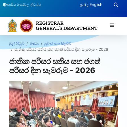
කාර්ය මණ්ඩල ද්වාරය
தமிழ்
English
≡
මුල් පිටුව
මාධ්‍ය
පුවත් සහ සිදුවීම්
ජාතික පරිසර සතිය සහ ජගත් පරිසර දින සැමරුම - 2026
ජාතික පරිසර සතිය සහ ජගත්
පරිසර දින සැමරුම - 2026