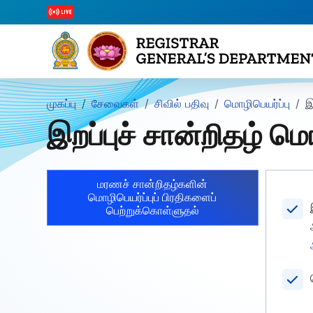
முகப்பு
சேவைகள்
சிவில் பதிவு
மொழிபெயர்ப்பு
இ
இறப்புச் சான்றிதழ் மொ
மரணச் சான்றிதழ்களின்
மொழிபெயர்ப்புப் பிரதிகளைப்
பெற்றுக்கொள்ளுதல்