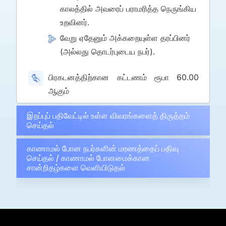
காலத்தில் அவரைப் பராமரித்த நெருங்கிய
உறவினர்.
வேறு ஏதேனும் அக்கறையுள்ள தரப்பினர்
(அல்லது தொடர்புடைய நபர்).
பிரகடனத்திற்கான கட்டணம் ரூபா 60.00
ஆகும்
இறப்புப் பதிவேட்டில் உள்ள விவரங்களைத் திருத்தம்
செய்தல்
காணாமல் போன நபர்களின் மரணத்தைப் பதிவு
செய்தல் / காணாமல் போனமைக்கான
சான்றிதழ்களை வெளியிடுதல்