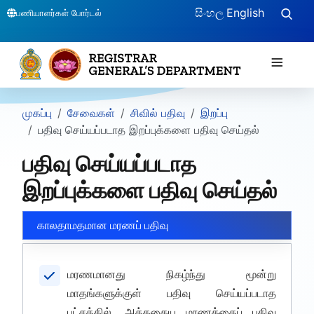
සිංහල
English
பணியாளர்கள் போர்டல்
≡
முகப்பு
சேவைகள்
சிவில் பதிவு
இறப்பு
பதிவு செய்யப்படாத இறப்புக்களை பதிவு செய்தல்
பதிவு செய்யப்படாத
இறப்புக்களை பதிவு செய்தல்
காலதாமதமான மரணப் பதிவு
மரணமானது நிகழ்ந்து மூன்று
மாதங்களுக்குள் பதிவு செய்யப்படாத
பட்சத்தில், அத்தகைய மரணத்தைப் பதிவு